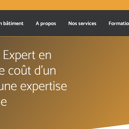
n bâtiment
A propos
Nos services
Formati
 Expert en
e coût d’un
une expertise
le