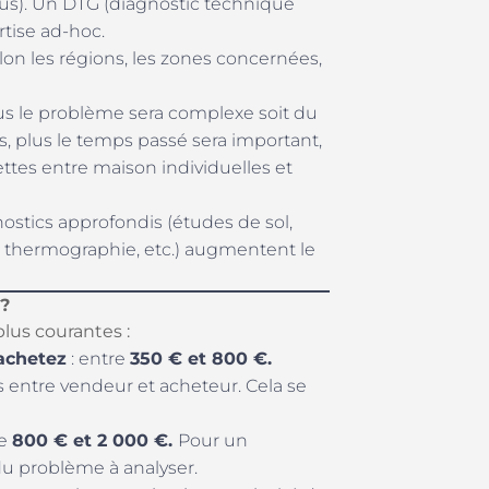
sous). Un DTG (diagnostic technique
tise ad-hoc.
elon les régions, les zones concernées,
lus le problème sera complexe soit du
ts, plus le temps passé sera important,
nettes entre maison individuelles et
stics approfondis (études de sol,
é, thermographie, etc.) augmentent le
 ?
plus courantes :
 achetez
: entre
350 € et 800 €.
is entre vendeur et acheteur. Cela se
re
800 € et 2 000 €.
Pour un
u problème à analyser.