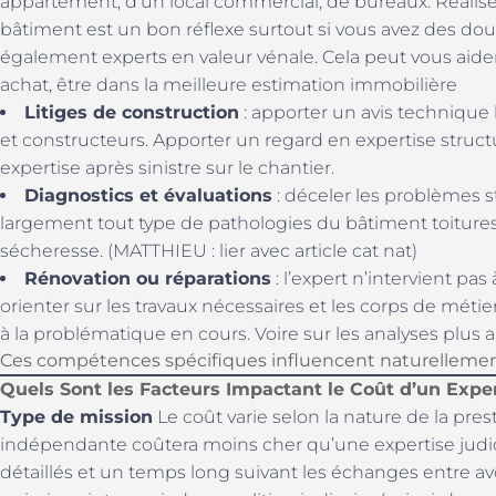
appartement, d’un local commercial, de bureaux. Réalis
bâtiment est un bon réflexe surtout si vous avez des 
également experts en valeur vénale. Cela peut vous aider
achat, être dans la meilleure estimation immobilière
Litiges de construction
: apporter un avis technique 
et constructeurs. Apporter un regard en expertise struct
expertise après sinistre sur le chantier.
Diagnostics et évaluations
: déceler les problèmes s
largement tout type de pathologies du bâtiment toitures,
sécheresse. (MATTHIEU : lier avec article cat nat)
Rénovation ou réparations
: l’expert n’intervient pas
orienter sur les travaux nécessaires et les corps de mét
à la problématique en cours. Voire sur les analyses plus 
Ces compétences spécifiques influencent naturellement 
Quels Sont les Facteurs Impactant le Coût d’un Expe
Type de mission
Le coût varie selon la nature de la pre
indépendante coûtera moins cher qu’une expertise judic
détaillés et un temps long suivant les échanges entre av