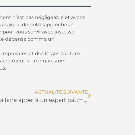
ment n’est pas négligeable et avons
agogique de notre approche et
 pour vous servir avec justesse.
cette dépense comme un
 imprévues et des litiges coûteux.
ttachement à un organisme
us.
ACTUALITÉ SUIVANTE
Pourquoi faire appel à un expert bâtiment avant les travaux peut vous éviter de grosses erreurs ?