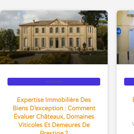
Actualités
Expertise Immobilière Des
Biens D’exception : Comment
Évaluer Châteaux, Domaines
Viticoles Et Demeures De
Prestige ?