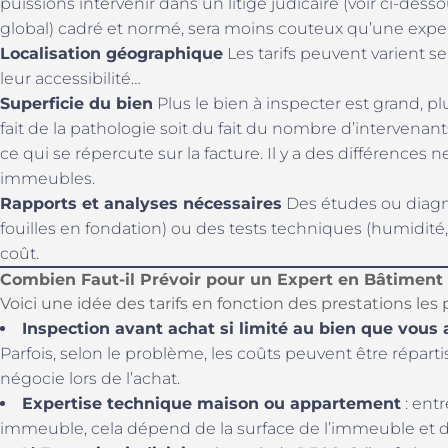
puissions intervenir dans un litige judicaire (voir ci-des
global) cadré et normé, sera moins couteux qu’une exper
Localisation géographique
Les tarifs peuvent varient s
leur accessibilité…
Superficie du bien
Plus le bien à inspecter est grand, p
fait de la pathologie soit du fait du nombre d’intervenan
ce qui se répercute sur la facture. Il y a des différences 
immeubles.
Rapports et analyses nécessaires
Des études ou diagno
fouilles en fondation) ou des tests techniques (humidit
coût.
Combien Faut-il Prévoir pour un Expert en Bâtiment
Voici une idée des tarifs en fonction des prestations les 
Inspection avant achat si limité au bien que vous
Parfois, selon le problème, les coûts peuvent être répart
négocie lors de l’achat.
Expertise technique maison ou appartement
: ent
immeuble, cela dépend de la surface de l’immeuble et d