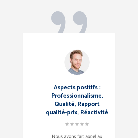
Aspects positifs :
Sé
Professionnalisme,
et
Qualité, Rapport
rci à
qualité-prix, Réactivité
le
P
onel
Exp
Nous avons fait appel au