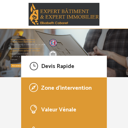
Expert en Bâtiment
Expert agréé et trésorier de la CFEIB
Expert en valeur vénale
Expert agréée CNE
1er réseau d’experts immobiliers
français
Devis Rapide
Nos services
Contactez-nous
Zone d'intervention
Valeur Vénale